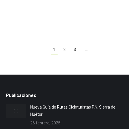
veremos a continuación que estas substancias
llamadas energéticas en el mejor de…
Leer más
1
2
3
→
Publicaciones
Nueva Guía de Rutas Cicloturistas P.N. Sierra de
Huétor
26 febrero, 2025