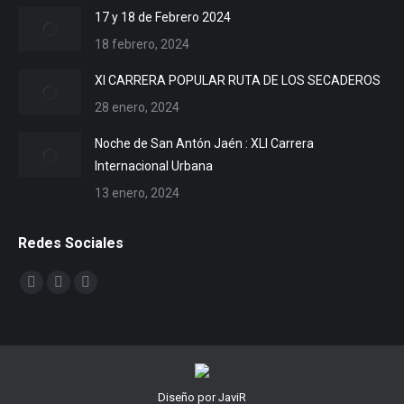
17 y 18 de Febrero 2024
18 febrero, 2024
XI CARRERA POPULAR RUTA DE LOS SECADEROS
28 enero, 2024
Noche de San Antón Jaén : XLI Carrera
Internacional Urbana
13 enero, 2024
Redes Sociales
Encuéntranos en:
Facebook
X
YouTube
page
page
page
opens
opens
opens
in
in
in
new
new
new
Diseño por JaviR