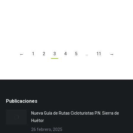
como nosotros. Con amplia presencia de nieve en
la…
Leer más
←
1
2
3
4
5
…
11
→
Publicaciones
Nueva Guía de Rutas Cicloturistas P.N. Sierra de
Huétor
26 febrero, 2025