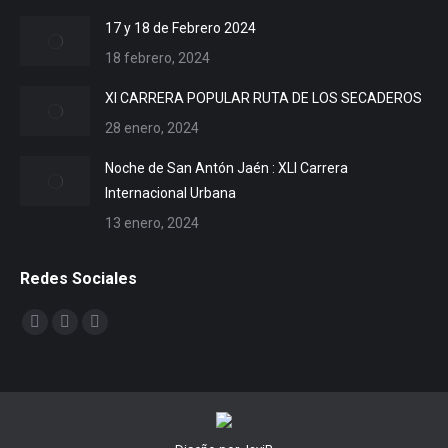
17 y 18 de Febrero 2024
18 febrero, 2024
XI CARRERA POPULAR RUTA DE LOS SECADEROS
28 enero, 2024
Noche de San Antón Jaén : XLI Carrera
Internacional Urbana
13 enero, 2024
Redes Sociales
Encuéntranos en:
Facebook
X
YouTube
page
page
page
opens
opens
opens
in
in
in
new
new
new