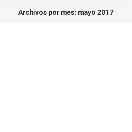
Archivos por mes:
mayo 2017
Estás aquí:
Subida Nocturna al Veleta 4-5 Agosto
2017
NORMALES
Por
Javi Rodriguez
21 mayo, 2017
Deja un comentario