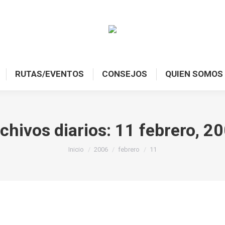
RUTAS/EVENTOS
CONSEJOS
QUIEN SOMOS
chivos diarios:
11 febrero, 2
Estás aquí:
Inicio
2006
febrero
11