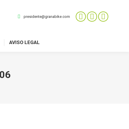
presidente@granabike.com
AVISO LEGAL
006