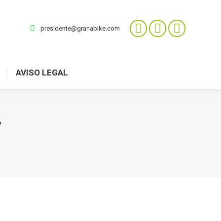
presidente@granabike.com
AVISO LEGAL
7