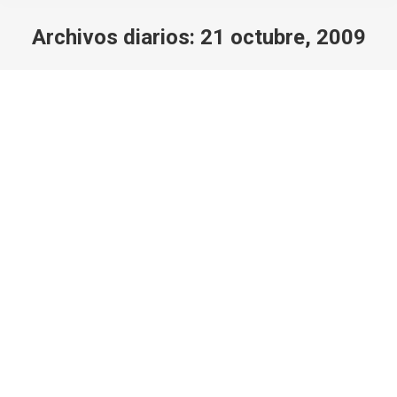
Archivos diarios:
21 octubre, 2009
Estás aquí:
Excursion senderismo Pico del Caballo
Pie a tierra
Por
Javi Rodriguez
21 octubre, 2009
Deja un comentario
Dispuestos de nuevo a disfrutar de un gran día en