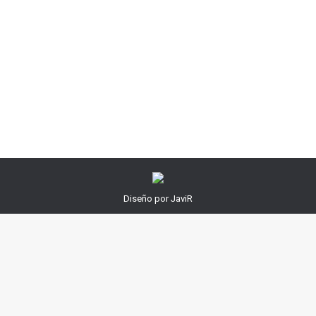
Sierra Nevada, de su Alta Montaña, de la inmensidad
de los paisajes, de la tranquilidad y el sosiego de
encontrarse en medio de la nada y a la vez, en medio
de todo. El verano es la mejor época para ascender a
las Altas Cumbres,…
Diseño por JaviR