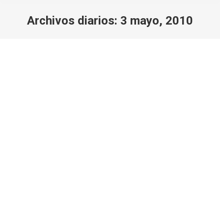
Archivos diarios:
3 mayo, 2010
Estás aquí:
Senderismo Cañada Sereno – Fte. de
la Teja