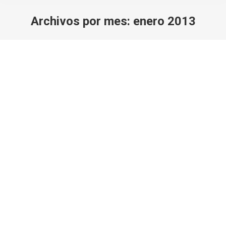
Archivos por mes:
enero 2013
Estás aquí:
Consejos para comprar bicicleta de
montaña btt mtb
Consejos
Por
Javi Rodriguez
5 enero, 2013
Deja un comentario