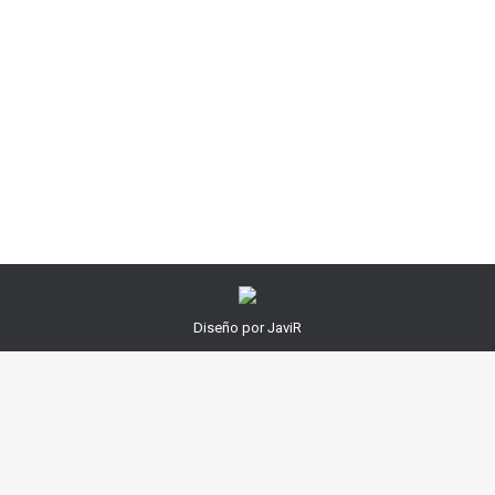
indiferente, sobre todo si tienes la oportunidad de
hacerlo con una de reconocida marca y prestigio.
Estos días de vacaciones he tenido la oportunidad de
hacerlo, una salida en la que he podido disfrutar de
una bicicleta de montaña de gama alta, una Orbea
Alma.…
Diseño por JaviR