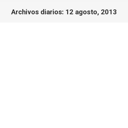
Archivos diarios:
12 agosto, 2013
Estás aquí:
Mi primera salida con una 29er toda
una experiencia
Consejos y contenidos diversos
Por
Javi Rodriguez
12 agosto, 2013
Deja un comentario
La prueba de una bicicleta mtb 29er no te deja