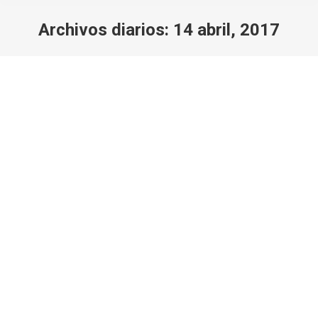
Archivos diarios:
14 abril, 2017
Estás aquí:
Como elegir unas zapatillas de running
para entrenar
Consejos y contenidos diversos
Por
Javi Rodriguez