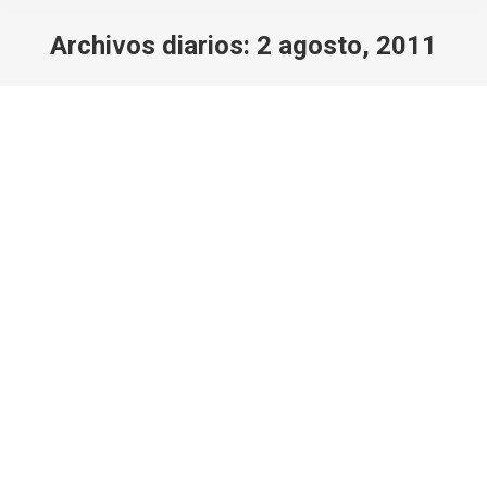
Archivos diarios:
2 agosto, 2011
Estás aquí:
Camino de Santiago – Camino Francés
Pie a tierra
Por
Javi Rodriguez
2 agosto, 2011
Deja un comentario
El Camino de Santiago es la ruta más antigua que se
puede realizar en España y quizá en Europa, sus
orígenes se remontan a hace más de mil años
cuando son descubiertos los restos del Apóstol
Santiago en Galicia, desde entonces, se inicia una ruta
de peregrinación, misticismo y leyenda. Hoy en día,
ruta de…