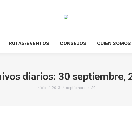
RUTAS/EVENTOS
CONSEJOS
QUIEN SOMOS
ivos diarios:
30 septiembre,
Estás aquí:
Inicio
2013
septiembre
30