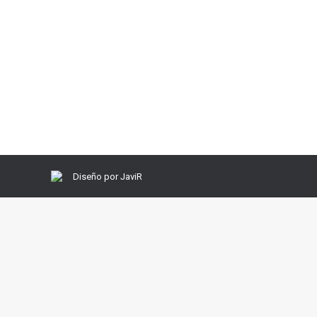
Excursión senderismo Cerro San Mig
Pie a tierra
Por
Javi Rodriguez
30 septiembre, 2013
Dej
Buena propuesta de ruta, unión de senderismo y recor
Granada, al alcance de la mano, maravillosas vistas d
Diseño por JaviR