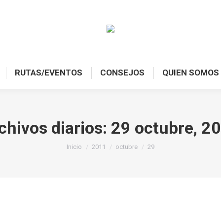
RUTAS/EVENTOS
CONSEJOS
QUIEN SOMOS
chivos diarios:
29 octubre, 2
Estás aquí:
Inicio
2011
octubre
29