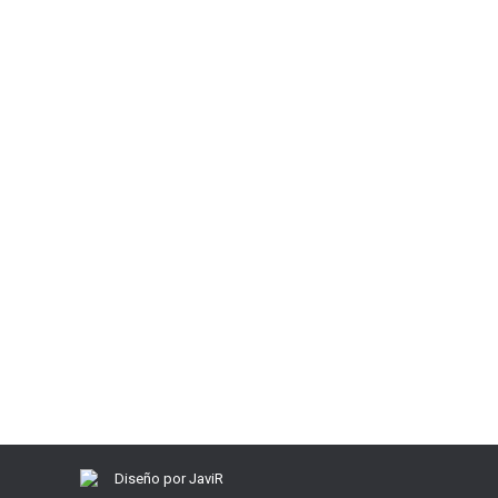
Elegir pedales automáticos bicicleta b
Consejos
Por
Javi Rodriguez
29 octubre, 2011
Deja un
A todos cuando empezamos con nuestra primera bicic
caernos el que nos hace o bien poner unos pedales m
Diseño por JaviR