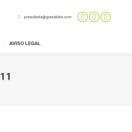
presidente@granabike.com
AVISO LEGAL
011