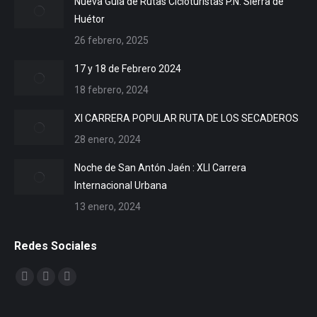
Nueva Guía de Rutas Cicloturistas P.N. Sierra de
Huétor
26 febrero, 2025
17 y 18 de Febrero 2024
18 febrero, 2024
XI CARRERA POPULAR RUTA DE LOS SECADEROS
28 enero, 2024
Noche de San Antón Jaén : XLI Carrera
Internacional Urbana
13 enero, 2024
Redes Sociales
Encuéntranos en:
Facebook
X
YouTube
page
page
page