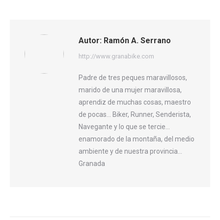
on
on
on
Facebook
X
WhatsApp
Autor:
Ramón A. Serrano
http://www.granabike.com
Padre de tres peques maravillosos,
marido de una mujer maravillosa,
aprendiz de muchas cosas, maestro
de pocas... Biker, Runner, Senderista,
Navegante y lo que se tercie...
enamorado de la montaña, del medio
ambiente y de nuestra provincia...
Granada