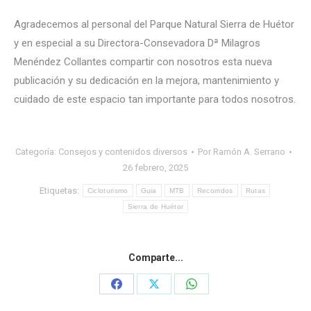
Agradecemos al personal del Parque Natural Sierra de Huétor
y en especial a su Directora-Consevadora Dª Milagros
Menéndez Collantes compartir con nosotros esta nueva
publicación y su dedicación en la mejora, mantenimiento y
cuidado de este espacio tan importante para todos nosotros.
Categoría:
Consejos y contenidos diversos
Por
Ramón A. Serrano
26 febrero, 2025
Etiquetas:
Cicloturismo
Guia
MTB
Recorridos
Rutas
Sierra de Huétor
Comparte...
Share
Share
Share