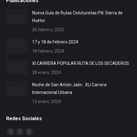
Publicaciones
Nueva Guía de Rutas Cicloturistas P.N. Sierra de
Huétor
26 febrero, 2025
17 y 18 de Febrero 2024
18 febrero, 2024
XI CARRERA POPULAR RUTA DE LOS SECADEROS
28 enero, 2024
Noche de San Antón Jaén : XLI Carrera
Internacional Urbana
13 enero, 2024
Redes Sociales
Encuéntranos en:
Facebook
X
YouTube