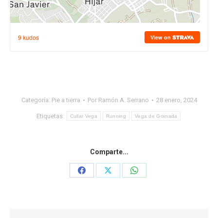
Categoría:
Pie a tierra
Por
Ramón A. Serrano
28 enero, 2024
Etiquetas:
Cullar Vega
Running
Vega de Granada
Comparte...
Share
Share
Share
on
on
on
Facebook
X
WhatsApp