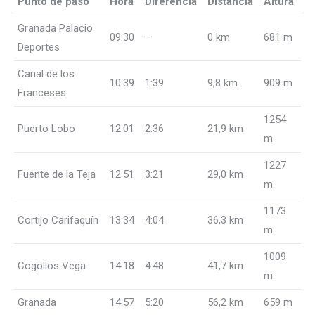
Punto de paso
Hora
Diferencia
Distancia
Altura
Granada Palacio
09:30
–
0 km
681 m
Deportes
Canal de los
10:39
1:39
9,8 km
909 m
Franceses
1254
Puerto Lobo
12:01
2:36
21,9 km
m
1227
Fuente de la Teja
12:51
3:21
29,0 km
m
1173
Cortijo Carifaquín
13:34
4:04
36,3 km
m
1009
Cogollos Vega
14:18
4:48
41,7 km
m
Granada
14:57
5:20
56,2 km
659 m