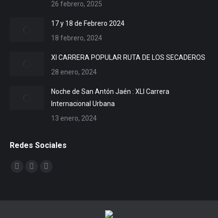
26 febrero, 2025
17 y 18 de Febrero 2024
18 febrero, 2024
XI CARRERA POPULAR RUTA DE LOS SECADEROS
28 enero, 2024
Noche de San Antón Jaén : XLI Carrera
Internacional Urbana
13 enero, 2024
Redes Sociales
Encuéntranos en:
Facebook
X
YouTube
page
page
page
opens
opens
opens
in
in
in