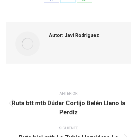
Share
Share
Share
on
on
on
Facebook
X
WhatsApp
Autor:
Javi Rodriguez
Navegación
ANTERIOR
entre
Ruta btt mtb Dúdar Cortijo Belén Llano la
Publicación
Perdiz
publicaciones
anterior:
SIGUIENTE