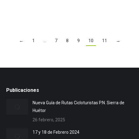
Leer más
←
1
…
7
8
9
10
11
→
Publicaciones
Nueva Guía de Rutas Cicloturistas P.N. Sierra de
Huétor
26 febrero, 2025
17 y 18 de Febrero 2024