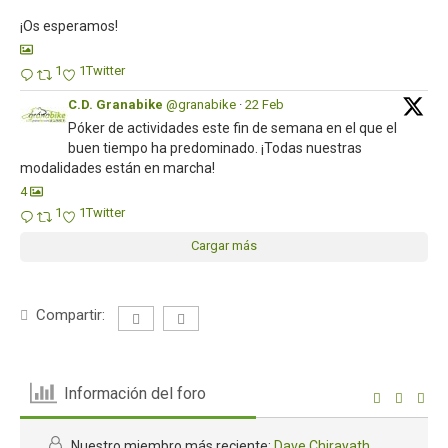
¡Os esperamos!
1
1
Twitter
C.D. Granabike
@granabike
·
22 Feb
Póker de actividades este fin de semana en el que el
buen tiempo ha predominado. ¡Todas nuestras
modalidades están en marcha!
4
1
1
Twitter
Cargar más
Compartir:
Información del foro
Nuestro miembro más reciente:
Dave Chirayath