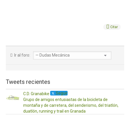
Citar
Ir al foro:
Tweets recientes
Seguir
C.D. Granabike
Grupo de amigos entusiastas de la bicicleta de
montaña y de carretera, del senderismo, del triatlón,
duatlón, running y trail en Granada
·
17
Ab