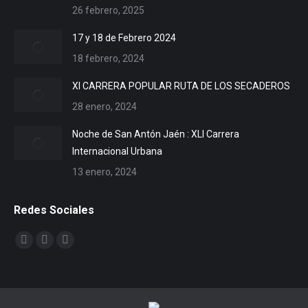
26 febrero, 2025
17 y 18 de Febrero 2024
18 febrero, 2024
XI CARRERA POPULAR RUTA DE LOS SECADEROS
28 enero, 2024
Noche de San Antón Jaén : XLI Carrera
Internacional Urbana
13 enero, 2024
Redes Sociales
Encuéntranos en:
Facebook
X
YouTube
page
page
page
opens
opens
opens
in
in
in