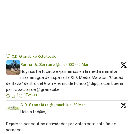
Twi
C.D. Granabike Retuiteado
Ramón A. Serrano
@rasl2000
·
22 Mar
Hoy nos ha tocado exprimirnos en la media maratón
más antigua de España, la XLX Media Maratón "Ciudad
de Baza" dentro del Gran Premio de Fondo @dipgra con buena
participación de @granabike
1
1
Twitter
C.D. Granabike
@granabike
·
20 Mar
Hola a tod@s,
Dejamos por aquí las actividades previstas para este fin de
semana.