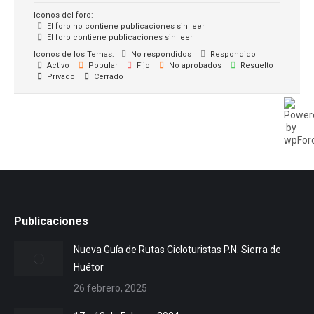
Iconos del foro:
El foro no contiene publicaciones sin leer
El foro contiene publicaciones sin leer
Iconos de los Temas:
No respondidos
Respondido
Activo
Popular
Fijo
No aprobados
Resuelto
Privado
Cerrado
Publicaciones
Nueva Guía de Rutas Cicloturistas P.N. Sierra de
Huétor
26 febrero, 2025