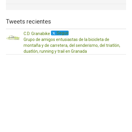
Tweets recientes
Seguir
C.D. Granabike
Grupo de amigos entusiastas de la bicicleta de
montaña y de carretera, del senderismo, del triatlón,
duatlón, running y trail en Granada
·
17
Ab
¡Ho
a
to
Os
de
po
aq
las
act