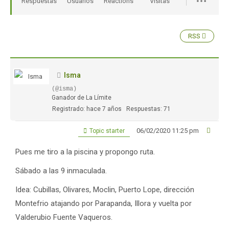
Respuestas
Usuarios
Reactions
Visitas
RSS
Isma
(@isma)
Ganador de La Límite
Registrado: hace 7 años
Respuestas: 71
06/02/2020 11:25 pm
Topic starter
Pues me tiro a la piscina y propongo ruta.
Sábado a las 9 inmaculada.
Idea: Cubillas, Olivares, Moclin, Puerto Lope, dirección
Montefrio atajando por Parapanda, Illora y vuelta por
Valderubio Fuente Vaqueros.