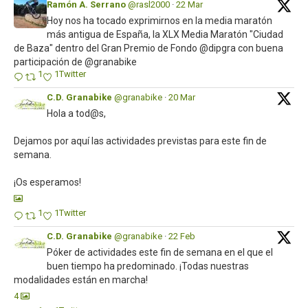
Ramón A. Serrano
@rasl2000
·
22 Mar
Hoy nos ha tocado exprimirnos en la media maratón
más antigua de España, la XLX Media Maratón "Ciudad
de Baza" dentro del Gran Premio de Fondo @dipgra con buena
participación de @granabike
1
1
Twitter
C.D. Granabike
@granabike
·
20 Mar
Hola a tod@s,
Dejamos por aquí las actividades previstas para este fin de
semana.
¡Os esperamos!
1
1
Twitter
C.D. Granabike
@granabike
·
22 Feb
Póker de actividades este fin de semana en el que el
buen tiempo ha predominado. ¡Todas nuestras
modalidades están en marcha!
4