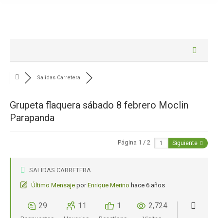
Salidas Carretera
Grupeta flaquera sábado 8 febrero Moclin
Parapanda
Página 1 / 2
Siguiente
SALIDAS CARRETERA
Último Mensaje
por
Enrique Merino
hace 6 años
29
11
1
2,724