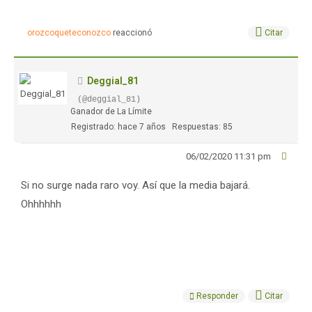
orozcoqueteconozco
reaccionó
Citar
Deggial_81
(@deggial_81)
Ganador de La Límite
Registrado: hace 7 años
Respuestas: 85
06/02/2020 11:31 pm
Si no surge nada raro voy. Así que la media bajará.
Ohhhhhh
Responder
Citar