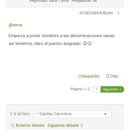
Registrado: hace 7 años
Respuestas: 68
07/02/2020 8:40 pm
@isma
Empieza a poner nombres a las denominaciones varias,
así tenemos claro el puesto asignado. 😉😉
Responder
Citar
Página 1 / 2
Siguiente
Ir al foro:
Anterior debate
Siguiente debate