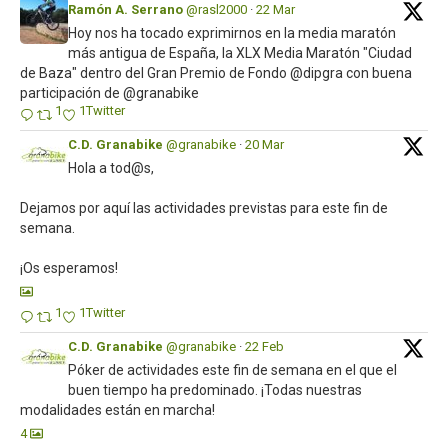
Ramón A. Serrano
@rasl2000
·
22 Mar
Hoy nos ha tocado exprimirnos en la media maratón
más antigua de España, la XLX Media Maratón "Ciudad
de Baza" dentro del Gran Premio de Fondo @dipgra con buena
participación de @granabike
1
1
Twitter
C.D. Granabike
@granabike
·
20 Mar
Hola a tod@s,
Dejamos por aquí las actividades previstas para este fin de
semana.
¡Os esperamos!
1
1
Twitter
C.D. Granabike
@granabike
·
22 Feb
Póker de actividades este fin de semana en el que el
buen tiempo ha predominado. ¡Todas nuestras
modalidades están en marcha!
4