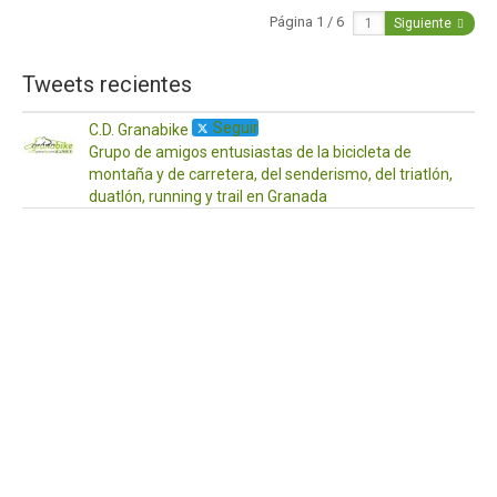
Página 1 / 6
Siguiente
Tweets recientes
Seguir
C.D. Granabike
Grupo de amigos entusiastas de la bicicleta de
montaña y de carretera, del senderismo, del triatlón,
duatlón, running y trail en Granada
·
17
Ab
¡Ho
a
to
Os
de
po
aq
las
act