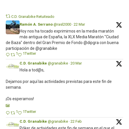
Twi
C.D. Granabike Retuiteado
Ramón A. Serrano
@rasl2000
·
22 Mar
Hoy nos ha tocado exprimirnos en la media maratón
más antigua de España, la XLX Media Maratón "Ciudad
de Baza" dentro del Gran Premio de Fondo @dipgra con buena
participación de @granabike
1
1
Twitter
C.D. Granabike
@granabike
·
20 Mar
Hola a tod@s,
Dejamos por aquí las actividades previstas para este fin de
semana.
¡Os esperamos!
1
1
Twitter
C.D. Granabike
@granabike
·
22 Feb
Póker de actividades este fin de semana en el que el