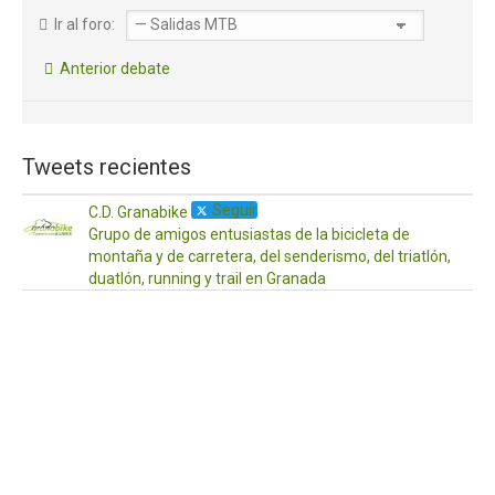
Ir al foro:
Anterior debate
Tweets recientes
Seguir
C.D. Granabike
Grupo de amigos entusiastas de la bicicleta de
montaña y de carretera, del senderismo, del triatlón,
duatlón, running y trail en Granada
·
17
Ab
¡Ho
a
to
Os
de