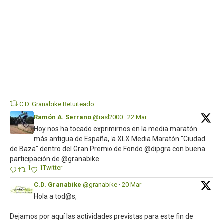
Twi
C.D. Granabike Retuiteado
Ramón A. Serrano
@rasl2000
·
22 Mar
Hoy nos ha tocado exprimirnos en la media maratón
más antigua de España, la XLX Media Maratón "Ciudad
de Baza" dentro del Gran Premio de Fondo @dipgra con buena
participación de @granabike
1
1
Twitter
C.D. Granabike
@granabike
·
20 Mar
Hola a tod@s,
Dejamos por aquí las actividades previstas para este fin de