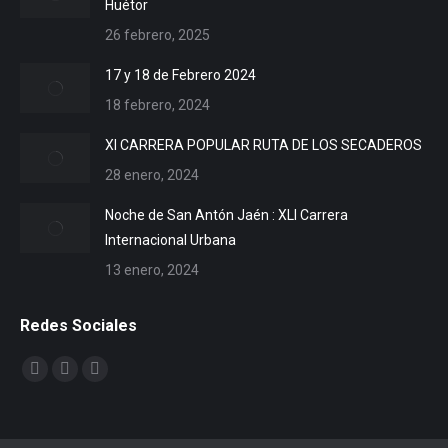
Huétor
26 febrero, 2025
17 y 18 de Febrero 2024
18 febrero, 2024
XI CARRERA POPULAR RUTA DE LOS SECADEROS
28 enero, 2024
Noche de San Antón Jaén : XLI Carrera
Internacional Urbana
13 enero, 2024
Redes Sociales
Encuéntranos en:
Facebook
X
YouTube
page
page
page
opens
opens
opens