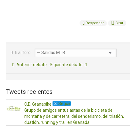
Responder
Citar
Ir al foro:
Anterior debate
Siguiente debate
Tweets recientes
Seguir
C.D. Granabike
Grupo de amigos entusiastas de la bicicleta de
montaña y de carretera, del senderismo, del triatlón,
duatlón, running y trail en Granada
·
17