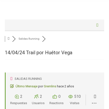
Salidas Running
14/04/24 Trail por Huétor Vega
SALIDAS RUNNING
Último Mensaje
por
Gremlins
hace 2 años
2
2
0
510
Respuestas
Usuarios
Reactions
Visitas