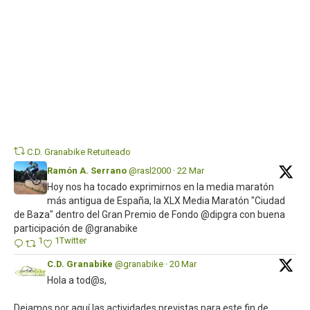
Twi
C.D. Granabike Retuiteado
Ramón A. Serrano
@rasl2000
·
22 Mar
Hoy nos ha tocado exprimirnos en la media maratón
más antigua de España, la XLX Media Maratón "Ciudad
de Baza" dentro del Gran Premio de Fondo @dipgra con buena
participación de @granabike
1
1
Twitter
C.D. Granabike
@granabike
·
20 Mar
Hola a tod@s,
Dejamos por aquí las actividades previstas para este fin de