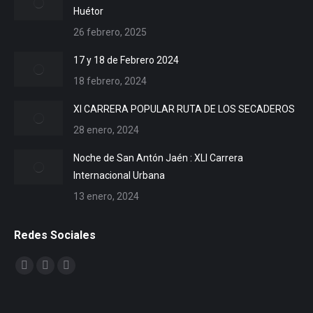
Huétor
26 febrero, 2025
17 y 18 de Febrero 2024
18 febrero, 2024
XI CARRERA POPULAR RUTA DE LOS SECADEROS
28 enero, 2024
Noche de San Antón Jaén : XLI Carrera
Internacional Urbana
13 enero, 2024
Redes Sociales
Encuéntranos en:
Facebook
X
YouTube
page
page
page
opens
opens
opens