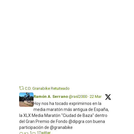
¡Os
esperamos
Twitter
C.D. Granabike Retuiteado
Ramón A. Serrano
@rasl2000
·
22 Mar
Hoy nos ha tocado exprimirnos en la
media maratón más antigua de España,
la XLX Media Maratón "Ciudad de Baza" dentro
del Gran Premio de Fondo @dipgra con buena
participación de @granabike
1
1
Twitter