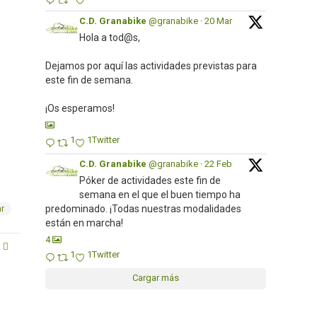
C.D. Granabike
@granabike
·
20 Mar
Hola a tod@s,
Dejamos por aquí las actividades previstas para
este fin de semana.
¡Os esperamos!
1
1
Twitter
C.D. Granabike
@granabike
·
22 Feb
Póker de actividades este fin de
semana en el que el buen tiempo ha
predominado. ¡Todas nuestras modalidades
ar
están en marcha!
4
1
1
Twitter
Cargar más