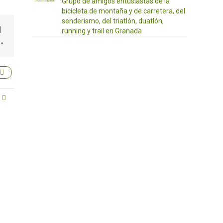
Gra
Grupo de amigos entusiastas de la
bicicleta de montaña y de carretera, del
@gr
senderismo, del triatlón, duatlón,
·
running y trail en Granada
17
Abr
¡Hola
a
tod@s!
Os
dejamos
por
aquí
las
actividades
propuestas
para
este
fin
de
semana
primaveral.