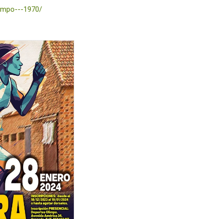
impo---1970/