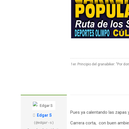
1er. Principio del granabiker: "Por do
Pues ya calentando las zapas y
Edgar S
Carrera corta, con buen ambie
(@edgar-s)