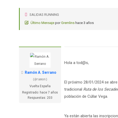
SALIDAS RUNNING
Último Mensaje
por
Gremlins
hace 3 años
Hola a tod@s,
Ramón A. Serrano
(@ramon)
El próximo 28/01/2024 se abre e
Vuelta España
tradicional
Ruta de los Secade
Registrado: hace 7 años
población de Cúllar Vega.
Respuestas: 203
Ya están abierta las inscripcio