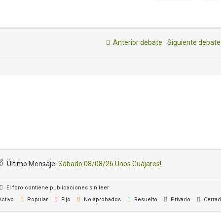
Anterior debate
Siguiente debat
Último Mensaje:
Sábado 08/08/26 Unos Guájares!
El foro contiene publicaciones sin leer
ctivo
Popular
Fijo
No aprobados
Resuelto
Privado
Cerra