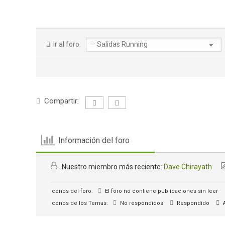
Ir al foro:
Compartir:
Información del foro
Nuestro miembro más reciente:
Dave Chirayath
Iconos del foro:
El foro no contiene publicaciones sin leer
Iconos de los Temas:
No respondidos
Respondido
A