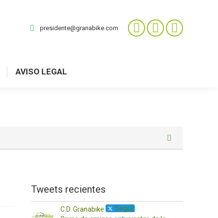
presidente@granabike.com
AVISO LEGAL
Tweets recientes
Seguir
C.D. Granabike
C.D