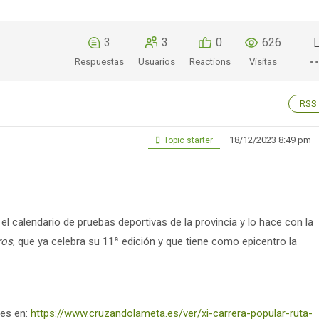
3
3
0
626
Respuestas
Usuarios
Reactions
Visitas
RSS
18/12/2023 8:49 pm
Topic starter
l calendario de pruebas deportivas de la provincia y lo hace con la
ros
, que ya celebra su 11ª edición y que tiene como epicentro la
nes en:
https://www.cruzandolameta.es/ver/xi-carrera-popular-ruta-