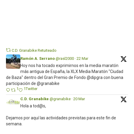
Twi
C.D. Granabike Retuiteado
Ramón A. Serrano
@rasl2000
·
22 Mar
Hoy nos ha tocado exprimirnos en la media maratón
más antigua de España, la XLX Media Maratón "Ciudad
de Baza" dentro del Gran Premio de Fondo @dipgra con buena
participación de @granabike
1
1
Twitter
C.D. Granabike
@granabike
·
20 Mar
Hola a tod@s,
Dejamos por aquí las actividades previstas para este fin de
semana.