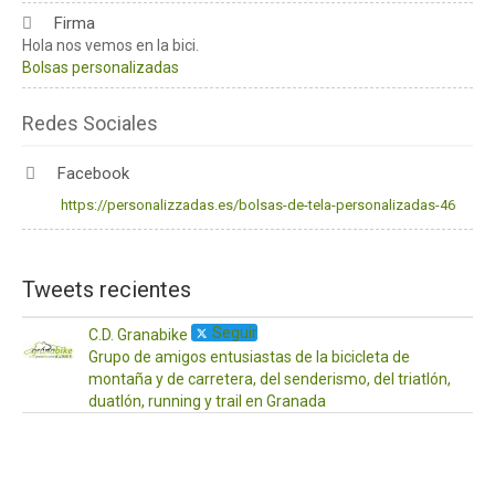
Firma
Hola nos vemos en la bici.
Bolsas personalizadas
Redes Sociales
Facebook
https://personalizzadas.es/bolsas-de-tela-personalizadas-46
Tweets recientes
Seguir
C.D. Granabike
Grupo de amigos entusiastas de la bicicleta de
montaña y de carretera, del senderismo, del triatlón,
duatlón, running y trail en Granada
·
17
Ab
¡Ho