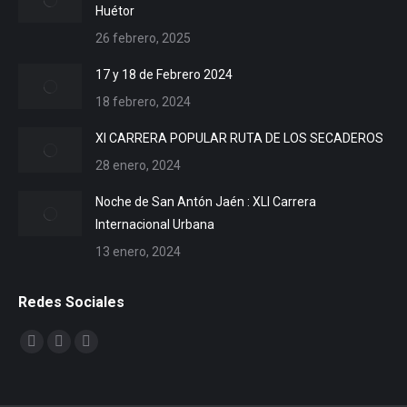
Huétor
26 febrero, 2025
17 y 18 de Febrero 2024
18 febrero, 2024
XI CARRERA POPULAR RUTA DE LOS SECADEROS
28 enero, 2024
Noche de San Antón Jaén : XLI Carrera
Internacional Urbana
13 enero, 2024
Redes Sociales
Encuéntranos en:
Facebook
X
YouTube
page
page
page
opens
opens
opens