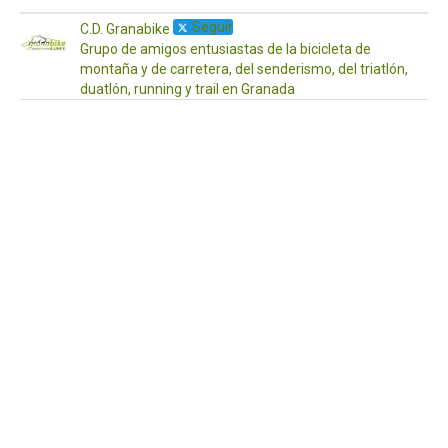
Seguir
C.D. Granabike
Grupo de amigos entusiastas de la bicicleta de
montaña y de carretera, del senderismo, del triatlón,
duatlón, running y trail en Granada
·
17
Ab
¡Ho
a
to
Os
de
po
aq
las
act
pr
pa
es
fin
de