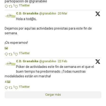
participación de @granabike
1
1
Twitter
C.D. Granabike
@granabike
·
20 Mar
Hola a tod@s,
Dejamos por aquí las actividades previstas para este fin de
semana.
¡Os esperamos!
1
1
Twitter
C.D. Granabike
@granabike
·
22 Feb
Póker de actividades este fin de semana en el que el
buen tiempo ha predominado. ¡Todas nuestras
modalidades están en marcha!
4
1
1
Twitter
Cargar más