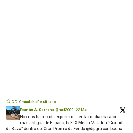
se
pri
¡Os
es
Twi
C.D. Granabike Retuiteado
Ramón A. Serrano
@rasl2000
·
22 Mar
Hoy nos ha tocado exprimirnos en la media maratón
más antigua de España, la XLX Media Maratón "Ciudad
de Baza" dentro del Gran Premio de Fondo @dipgra con buena