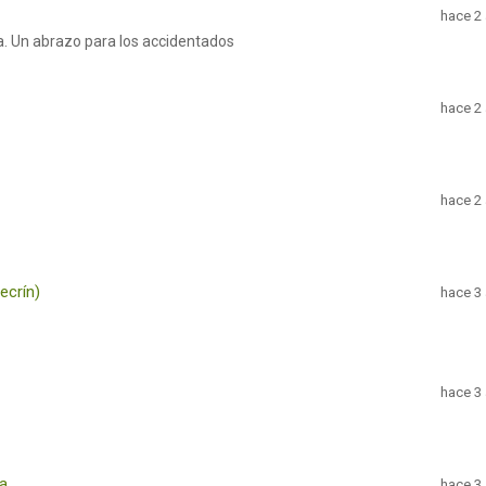
hace 2
a. Un abrazo para los accidentados
hace 2
hace 2
ecrín)
hace 3
hace 3
sa
hace 3