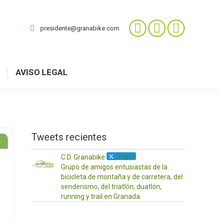
presidente@granabike.com
AVISO LEGAL
Tweets recientes
s
Seguir
C.D. Granabike
C.D
Gra
Grupo de amigos entusiastas de la
bicicleta de montaña y de carretera, del
@gr
senderismo, del triatlón, duatlón,
·
running y trail en Granada
17
Abr