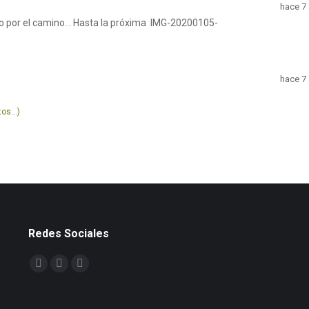
hace 7
 por el camino... Hasta la próxima IMG-20200105-
hace 7
os...)
Redes Sociales
Encuéntranos en:
Facebook
X
YouTube
page
page
page
opens
opens
opens