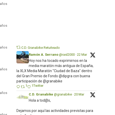
 años
 años
Twitter
 años
C.D. Granabike Retuiteado
Ramón A. Serrano
@rasl2000
·
22 Mar
Hoy nos ha tocado exprimirnos en la
media maratón más antigua de España,
 años
la XLX Media Maratón "Ciudad de Baza" dentro
del Gran Premio de Fondo @dipgra con buena
participación de @granabike
1
1
Twitter
 años
C.D. Granabike
@granabike
·
20 Mar
Hola a tod@s,
Dejamos por aquí las actividades previstas para
 años