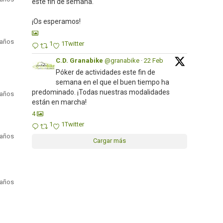
este fin de semana.
¡Os esperamos!
 años
1
1
Twitter
C.D. Granabike
@granabike
·
22 Feb
Póker de actividades este fin de
semana en el que el buen tiempo ha
predominado. ¡Todas nuestras modalidades
 años
están en marcha!
4
1
1
Twitter
 años
Cargar más
 años