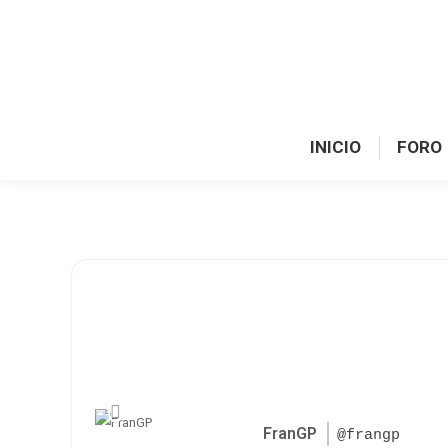
INICIO
FORO
FranGP
@frangp