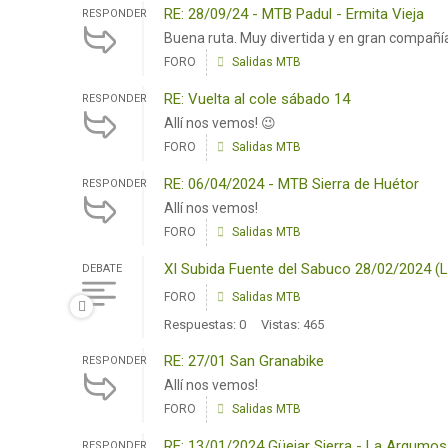
RE: 28/09/24 - MTB Padul - Ermita Vieja
RESPONDER
Buena ruta. Muy divertida y en gran compañí
FORO
Salidas MTB
RE: Vuelta al cole sábado 14
RESPONDER
Allí nos vemos! 😉
FORO
Salidas MTB
RE: 06/04/2024 - MTB Sierra de Huétor
RESPONDER
Allí nos vemos!
FORO
Salidas MTB
XI Subida Fuente del Sabuco 28/02/2024 (L
DEBATE
FORO
Salidas MTB
Respuestas: 0
Vistas: 465
RE: 27/01 San Granabike
RESPONDER
Allí nos vemos!
FORO
Salidas MTB
RE: 13/01/2024 Güejar Sierra - La Argumo
RESPONDER