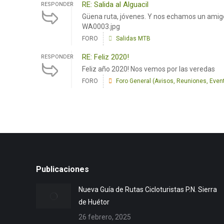
RE: Salida al Alguacil
RESPONDER
Güena ruta, jóvenes. Y nos echamos un amigo
WA0003.jpg
FORO
Salidas MTB
RE: Feliz 2020!
RESPONDER
Feliz año 2020! Nos vemos por las veredas
FORO
Foro General (Avisos, Reuniones, Event
Publicaciones
Nueva Guía de Rutas Cicloturistas P.N. Sierra
de Huétor
26 febrero, 2025