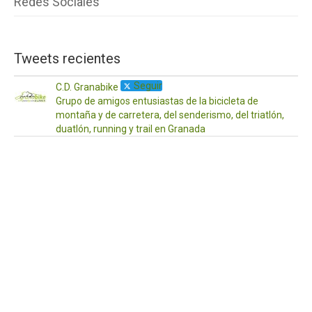
Redes Sociales
Tweets recientes
Seguir
C.D. Granabike
Grupo de amigos entusiastas de la bicicleta de
montaña y de carretera, del senderismo, del triatlón,
duatlón, running y trail en Granada
·
17
Ab
¡Ho
a
to
Os
de
po
aq
las
act