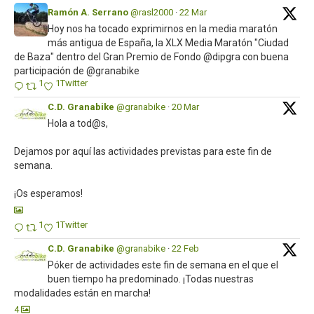
Ramón A. Serrano
@rasl2000
·
22 Mar
Hoy nos ha tocado exprimirnos en la media maratón
más antigua de España, la XLX Media Maratón "Ciudad
de Baza" dentro del Gran Premio de Fondo @dipgra con buena
participación de @granabike
1
1
Twitter
C.D. Granabike
@granabike
·
20 Mar
Hola a tod@s,
Dejamos por aquí las actividades previstas para este fin de
semana.
¡Os esperamos!
1
1
Twitter
C.D. Granabike
@granabike
·
22 Feb
Póker de actividades este fin de semana en el que el
buen tiempo ha predominado. ¡Todas nuestras
modalidades están en marcha!
4