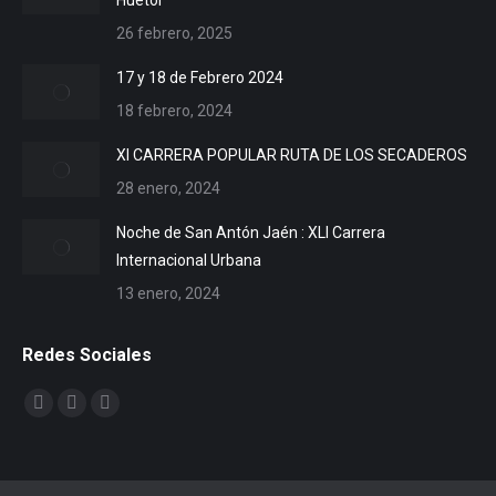
Huétor
26 febrero, 2025
17 y 18 de Febrero 2024
18 febrero, 2024
XI CARRERA POPULAR RUTA DE LOS SECADEROS
28 enero, 2024
Noche de San Antón Jaén : XLI Carrera
Internacional Urbana
13 enero, 2024
Redes Sociales
Encuéntranos en:
Facebook
X
YouTube
page
page
page
opens
opens
opens