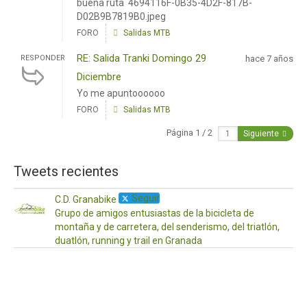
buena ruta 4694116F-0B35-4D2F-817B-
D02B9B7819B0.jpeg
FORO
Salidas MTB
RE: Salida Tranki Domingo 29
RESPONDER
hace 7 años
Diciembre
Yo me apuntoooooo
FORO
Salidas MTB
Página 1 / 2
Siguiente
Tweets recientes
Seguir
C.D. Granabike
Grupo de amigos entusiastas de la bicicleta de
montaña y de carretera, del senderismo, del triatlón,
duatlón, running y trail en Granada
·
17
Ab
¡Ho