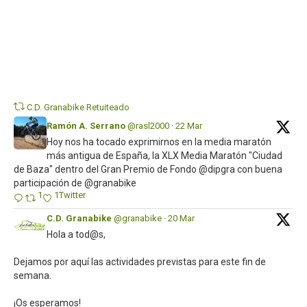
Twi
C.D. Granabike Retuiteado
Ramón A. Serrano
@rasl2000
·
22 Mar
Hoy nos ha tocado exprimirnos en la media maratón
más antigua de España, la XLX Media Maratón "Ciudad
de Baza" dentro del Gran Premio de Fondo @dipgra con buena
participación de @granabike
1
1
Twitter
C.D. Granabike
@granabike
·
20 Mar
Hola a tod@s,
Dejamos por aquí las actividades previstas para este fin de
semana.
¡Os esperamos!