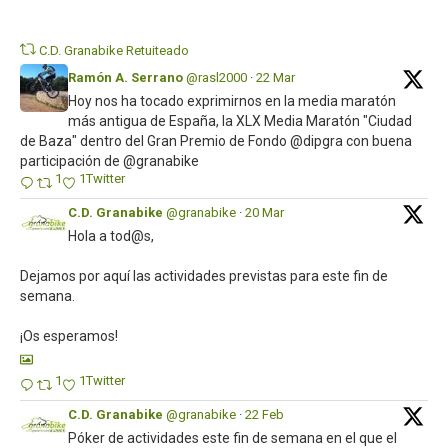
Twi
C.D. Granabike Retuiteado
Ramón A. Serrano
@rasl2000
·
22 Mar
Hoy nos ha tocado exprimirnos en la media maratón
más antigua de España, la XLX Media Maratón "Ciudad
de Baza" dentro del Gran Premio de Fondo @dipgra con buena
participación de @granabike
1
1
Twitter
C.D. Granabike
@granabike
·
20 Mar
Hola a tod@s,
Dejamos por aquí las actividades previstas para este fin de
semana.
¡Os esperamos!
1
1
Twitter
C.D. Granabike
@granabike
·
22 Feb
Póker de actividades este fin de semana en el que el