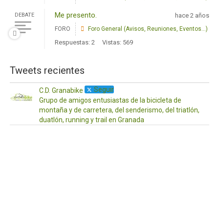
Me presento.
DEBATE
hace 2 años
FORO
Foro General (Avisos, Reuniones, Eventos...)
Respuestas: 2
Vistas: 569
Tweets recientes
Seguir
C.D. Granabike
Grupo de amigos entusiastas de la bicicleta de
montaña y de carretera, del senderismo, del triatlón,
duatlón, running y trail en Granada
·
17
Ab
¡Ho
a
to
Os
de
po