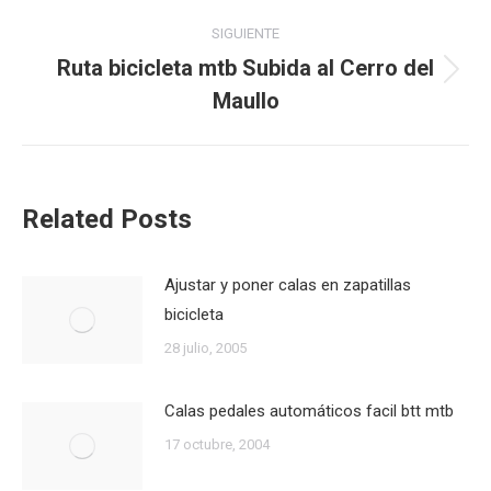
anterior:
publicaciones
SIGUIENTE
Ruta bicicleta mtb Subida al Cerro del
Publicación
Maullo
siguiente:
Related Posts
Ajustar y poner calas en zapatillas
bicicleta
28 julio, 2005
Calas pedales automáticos facil btt mtb
17 octubre, 2004