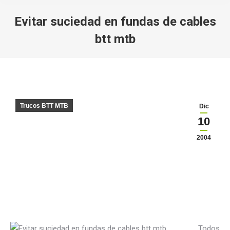
Evitar suciedad en fundas de cables
btt mtb
Estás aquí:
Trucos BTT MTB
Dic
10
2004
Todos