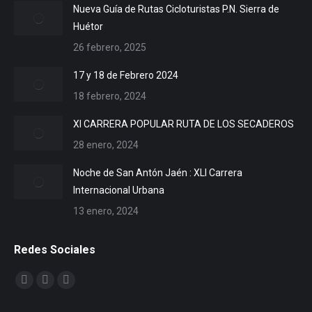
Nueva Guía de Rutas Cicloturistas P.N. Sierra de
Huétor
26 febrero, 2025
17 y 18 de Febrero 2024
18 febrero, 2024
XI CARRERA POPULAR RUTA DE LOS SECADEROS
28 enero, 2024
Noche de San Antón Jaén : XLI Carrera
Internacional Urbana
13 enero, 2024
Redes Sociales
Encuéntranos en:
Facebook
X
YouTube
page
page
page