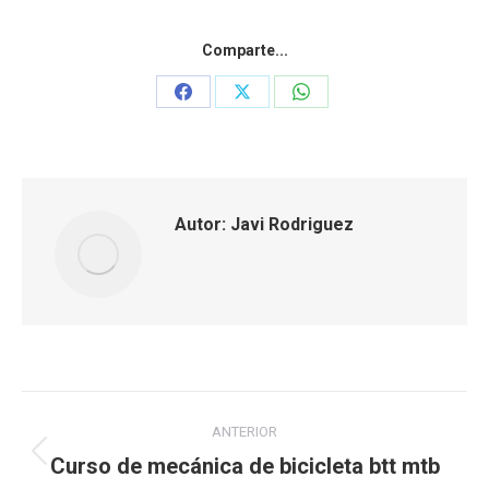
Comparte...
Share
Share
Share
on
on
on
Facebook
X
WhatsApp
Autor:
Javi Rodriguez
Navegación
ANTERIOR
entre
Curso de mecánica de bicicleta btt mtb
Publicación