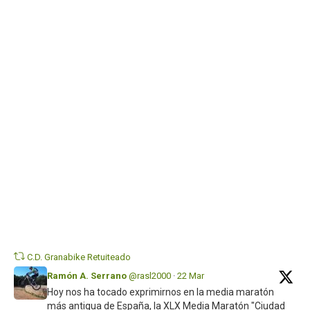
fin
de
se
pri
¡Os
es
Twi
C.D. Granabike Retuiteado
Ramón A. Serrano
@rasl2000
·
22 Mar
Hoy nos ha tocado exprimirnos en la media maratón
más antigua de España, la XLX Media Maratón "Ciudad