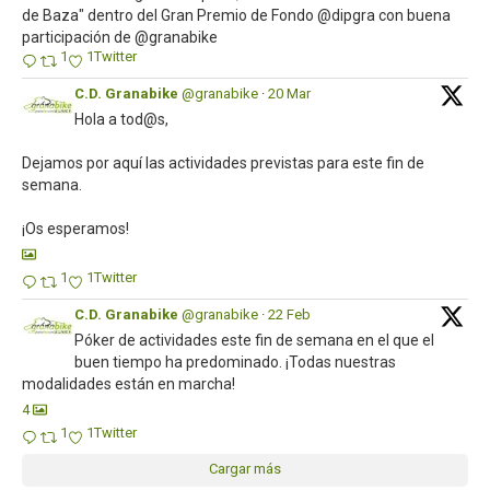
de Baza" dentro del Gran Premio de Fondo @dipgra con buena
participación de @granabike
1
1
Twitter
C.D. Granabike
@granabike
·
20 Mar
Hola a tod@s,
Dejamos por aquí las actividades previstas para este fin de
semana.
¡Os esperamos!
1
1
Twitter
C.D. Granabike
@granabike
·
22 Feb
Póker de actividades este fin de semana en el que el
buen tiempo ha predominado. ¡Todas nuestras
modalidades están en marcha!
4
1
1
Twitter
Cargar más