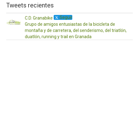
Tweets recientes
Seguir
C.D. Granabike
Grupo de amigos entusiastas de la bicicleta de
montaña y de carretera, del senderismo, del triatlón,
duatlón, running y trail en Granada
·
17
Ab
¡Ho
a
to
Os
de
po
aq
las
act
pr
pa
es