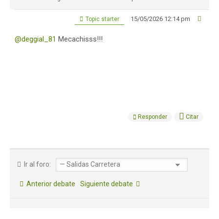
15/05/2026 12:14 pm
Topic starter
@deggial_81
Mecachisss!!!
Responder
Citar
Ir al foro:
Anterior debate
Siguiente debate