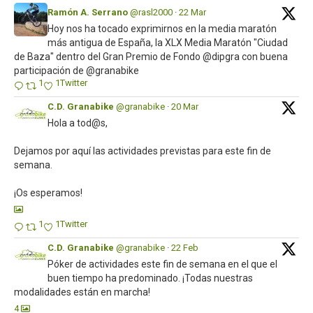
Ramón A. Serrano
@rasl2000
·
22 Mar
Hoy nos ha tocado exprimirnos en la media maratón
más antigua de España, la XLX Media Maratón "Ciudad
de Baza" dentro del Gran Premio de Fondo @dipgra con buena
participación de @granabike
1
1
Twitter
C.D. Granabike
@granabike
·
20 Mar
Hola a tod@s,
Dejamos por aquí las actividades previstas para este fin de
semana.
¡Os esperamos!
1
1
Twitter
C.D. Granabike
@granabike
·
22 Feb
Póker de actividades este fin de semana en el que el
buen tiempo ha predominado. ¡Todas nuestras
modalidades están en marcha!
4