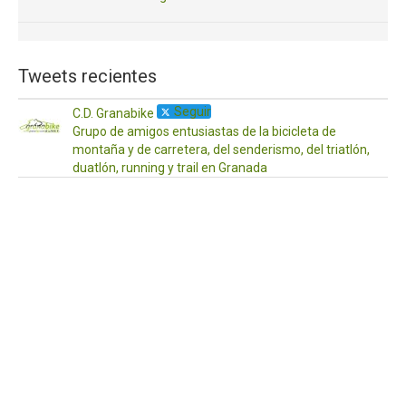
Tweets recientes
Seguir
C.D. Granabike
Grupo de amigos entusiastas de la bicicleta de
montaña y de carretera, del senderismo, del triatlón,
duatlón, running y trail en Granada
·
17
Ab
¡Ho
a
to
Os
de
po
aq
las
act