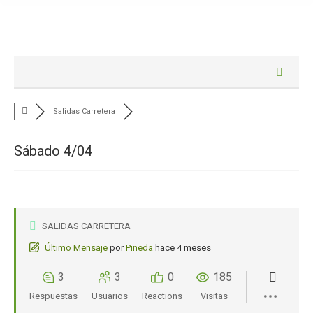
Salidas Carretera
Sábado 4/04
SALIDAS CARRETERA
Último Mensaje
por
Pineda
hace 4 meses
3
3
0
185
Respuestas
Usuarios
Reactions
Visitas