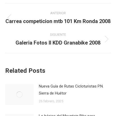
Navegación
ANTERIOR
entre
Carrea competicion mtb 101 Km Ronda 2008
Publicación
anterior:
publicaciones
SIGUIENTE
Galeria Fotos II KDD Granabike 2008
Publicación
siguiente:
Related Posts
Nueva Guía de Rutas Cicloturistas P.N.
Sierra de Huétor
26 febrero, 2025