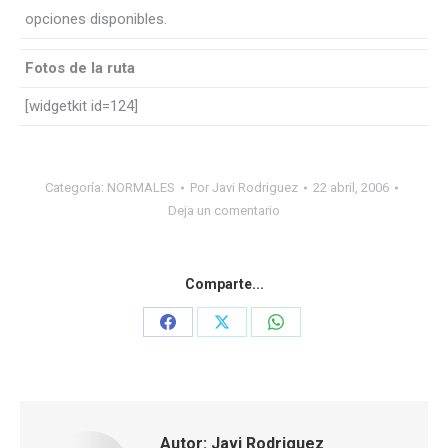
opciones disponibles.
Fotos de la ruta
[widgetkit id=124]
Categoría:
NORMALES
Por
Javi Rodriguez
22 abril, 2006
Deja un comentario
Comparte...
Share
Share
Share
on
on
on
Facebook
X
WhatsApp
Autor:
Javi Rodriguez