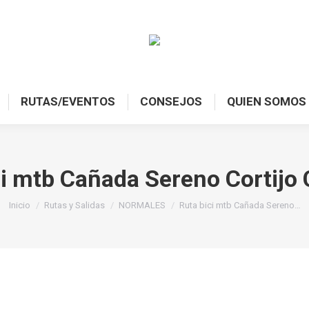
RUTAS/EVENTOS
CONSEJOS
QUIEN SOMOS
RUTAS/EVENTOS
CONSEJOS
QUIEN SOMOS
i mtb Cañada Sereno Cortijo 
Estás aquí:
Inicio
Rutas y Salidas
NORMALES
Ruta bici mtb Cañada Sereno…