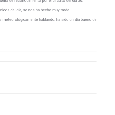
ta de reconocimiento por el circuito del día 30.
nicos del día, se nos ha hecho muy tarde.
más meteorológicamente hablando, ha sido un día bueno de