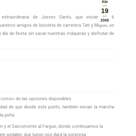
Abr
19
xtraordinaria de Jueves Santo, que iniciamos 16
2006
estros amigos de bicicleta de carretera Tati y Miguel, en
día de fiesta sin sacar nuestras máquinas y disfrutar de
r como» de las opciones disponibles.
edad de que desde este punto, también inician la marcha
 la peña
zyn y el Sacromonte al Fargue, donde continuamos la
e pedalier, que luego nos dará la sorpresa.