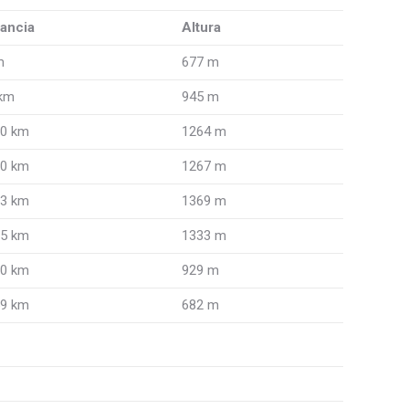
tancia
Altura
m
677 m
 km
945 m
30 km
1264 m
90 km
1267 m
13 km
1369 m
85 km
1333 m
60 km
929 m
59 km
682 m