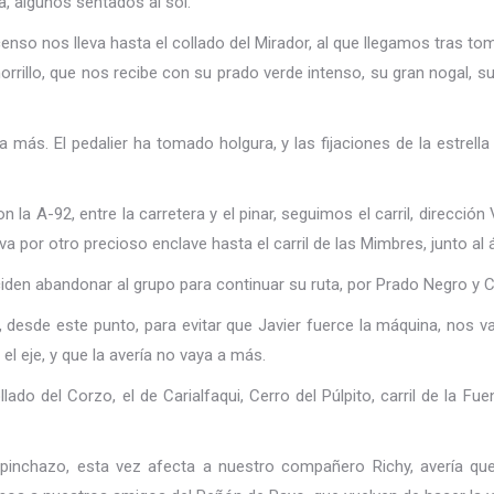
a, algunos sentados al sol.
nso nos lleva hasta el collado del Mirador, al que llegamos tras tomar
horrillo, que nos recibe con su prado verde intenso, su gran nogal, 
ás. El pedalier ha tomado holgura, y las fijaciones de la estrella
 la A-92, entre la carretera y el pinar, seguimos el carril, dirección
eva por otro precioso enclave hasta el carril de las Mimbres, junto a
ciden abandonar al grupo para continuar su ruta, por Prado Negro y Co
, desde este punto, para evitar que Javier fuerce la máquina, nos
el eje, y que la avería no vaya a más.
llado del Corzo, el de Carialfaqui, Cerro del Púlpito, carril de la Fuen
o pinchazo, esta vez afecta a nuestro compañero Richy, avería qu