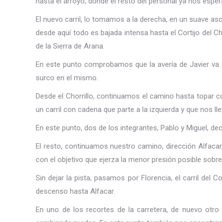
hasta el arroyo, donde el resto del personal ya nos esper
El nuevo carril, lo tomamos a la derecha, en un suave asce
desde aquí todo es bajada intensa hasta el Cortijo del C
de la Sierra de Arana.
En este punto comprobamos que la avería de Javier va a m
surco en el mismo.
Desde el Chorrillo, continuamos el camino hasta topar con
un carril con cadena que parte a la izquierda y que nos ll
En este punto, dos de los integrantes, Pablo y Miguel, de
El resto, continuamos nuestro camino, dirección Alfacar
con el objetivo que ejerza la menor presión posible sobre 
Sin dejar la pista, pasamos por Florencia, el carril del Co
descenso hasta Alfacar.
En uno de los recortes de la carretera, de nuevo otr