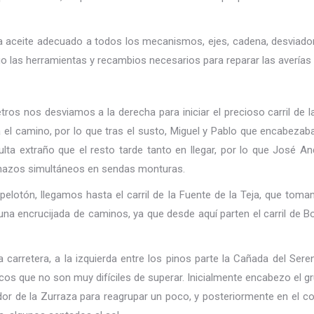
ca aceite adecuado a todos los mecanismos, ejes, cadena, desviador
igo las herramientas y recambios necesarios para reparar las averí
tros nos desviamos a la derecha para iniciar el precioso carril de
l camino, por lo que tras el susto, Miguel y Pablo que encabezaban
ulta extraño que el resto tarde tanto en llegar, por lo que José 
hazos simultáneos en sendas monturas.
pelotón, llegamos hasta el carril de la Fuente de la Teja, que tom
na encrucijada de caminos, ya que desde aquí parten el carril de Bo
 carretera, a la izquierda entre los pinos parte la Cañada del Ser
icos que no son muy difíciles de superar. Inicialmente encabezo el g
dor de la Zurraza para reagrupar un poco, y posteriormente en el co