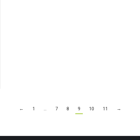
←
1
…
7
8
9
10
11
→