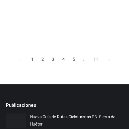
quizá habría que inventar uno nuevo, que no haya
usado nunca antes, para poder definir una de las
rutas, sino la más inmensa en cuanto a distancia,…
Leer más
←
1
2
3
4
5
…
11
→
Publicaciones
Nueva Guía de Rutas Cicloturistas P.N. Sierra de
Huétor