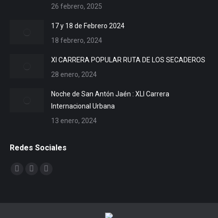
26 febrero, 2025
17 y 18 de Febrero 2024
18 febrero, 2024
XI CARRERA POPULAR RUTA DE LOS SECADEROS
28 enero, 2024
Noche de San Antón Jaén : XLI Carrera
Internacional Urbana
13 enero, 2024
Redes Sociales
Encuéntranos en:
Facebook
X
YouTube
page
page
page
opens
opens
opens
in
in
in