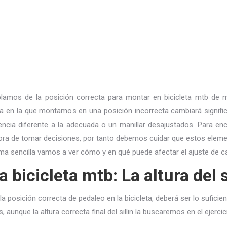
lamos de la posición correcta para montar en bicicleta mtb de 
aña en la que montamos en una posición incorrecta cambiará signi
otencia diferente a la adecuada o un manillar desajustados. Para en
ora de tomar decisiones, por tanto debemos cuidar que estos elemen
rma sencilla vamos a ver cómo y en qué puede afectar el ajuste de 
 bicicleta mtb: La altura del si
 la posición correcta de pedaleo en la bicicleta, deberá ser lo sufici
, aunque la altura correcta final del sillin la buscaremos en el ejercic