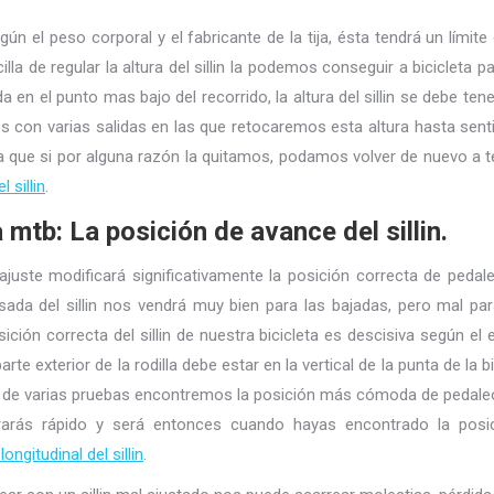
gún el peso corporal y el fabricante de la tija, ésta tendrá un límit
la de regular la altura del sillin la podemos conseguir a bicicleta pa
a en el punto mas bajo del recorrido, la altura del sillin se debe te
remos con varias salidas en las que retocaremos esta altura hasta 
a que si por alguna razón la quitamos, podamos volver de nuevo a t
l sillin
.
 mtb: La posición de avance del sillin.
ajuste modificará significativamente la posición correcta de peda
ada del sillin nos vendrá muy bien para las bajadas, pero mal para 
ión correcta del sillin de nuestra bicicleta es descisiva según el
parte exterior de la rodilla debe estar en la vertical de la punta de 
spués de varias pruebas encontremos la posición más cómoda de ped
arás rápido y será entonces cuando hayas encontrado la posició
longitudinal del sillin
.