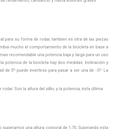
da de rendimiento, cansancio y hasta lesiones graves
eal para su forma de rodar, tambien es otra de las piezas
ambia mucho el comportamiento de la bicicleta en base a
 mas recomendable una potencia baja y larga para un uso
la potencia de la bicicleta hay dos medidas: Inclinación y
 de 5º puede invertirse para pasar a ser una de -5º. La
ar. Son la altura del sillin, y la potencia, ésta última
do superamos una altura corporal de 1,70. Superando esta