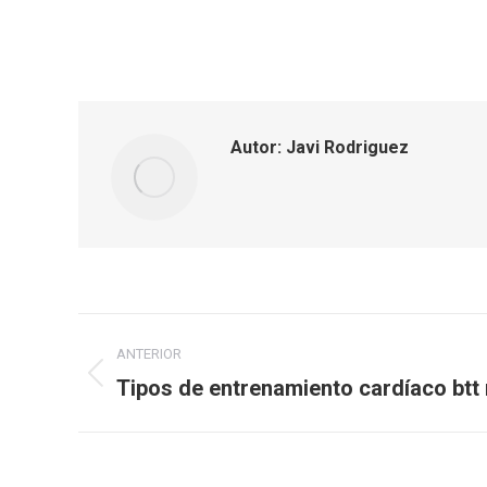
Autor:
Javi Rodriguez
Navegación
ANTERIOR
entre
Tipos de entrenamiento cardíaco btt
Publicación
anterior:
publicaciones