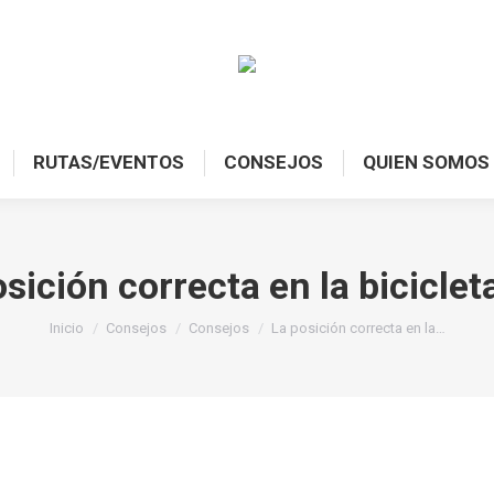
RUTAS/EVENTOS
CONSEJOS
QUIEN SOMOS
sición correcta en la bicicle
Estás aquí:
Inicio
Consejos
Consejos
La posición correcta en la…