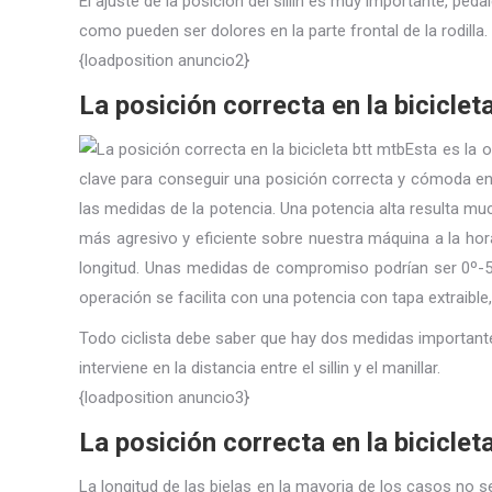
El ajuste de la posición del sillin es muy importante, pe
como pueden ser dolores en la parte frontal de la rodilla.
{loadposition anuncio2}
La posición correcta en la bicicleta
Esta es la 
clave para conseguir una posición correcta y cómoda en
las medidas de la potencia. Una potencia alta resulta 
más agresivo y eficiente sobre nuestra máquina a la hora 
longitud. Unas medidas de compromiso podrían ser 0º-5º
operación se facilita con una potencia con tapa extraible,
Todo ciclista debe saber que hay dos medidas importantes 
interviene en la distancia entre el sillin y el manillar.
{loadposition anuncio3}
La posición correcta en la bicicleta
La longitud de las bielas en la mayoria de los casos no