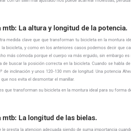
dalear con un sillin mal ajustado nos puede acarrear molestias, pérdi
 mtb: La altura y longitud de la potencia.
otra medida clave que que transforman tu bicicleta en la montura id
 la bicicleta, y como en los anteriores casos podemos decir que c
mucho más cómoda porque el cuerpo va más erguido, sin embargo es
de buscar la posición correcta en la bicicleta. Cuando se habla de 
 de inclinación y unos 120-130 mm de longitud. Una potencia Ahead
 que nos evita el desmontar el manillar.
que transforman su bicicleta en la montura ideal para su forma de rod
 mtb: La longitud de las bielas.
 se le presta la atencion adecuada siendo de suma importancia cuan