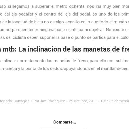
so si llegamos a superar el metro ochenta, nos iría muy bien mont
ro del eje pedalier y el centro del eje del pedal, es uno de los p
ión de la longitud de biela no es algo sencillo en lo que todo el mun
e no parecen tener ninguna base científica ni objetiva. No existe 
del ciclista deben suponer la base o punto de partida para el cálcu
a mtb: La inclinacion de las manetas de fr
alinear correctamente las manetas de freno, para ello nos subimos
la muñeca y la punta de los dedos, apoyándonos en el manillar debe
tegoría:
Consejos
Por
Javi Rodriguez
29 octubre, 2011
Deja un comenta
Comparte...