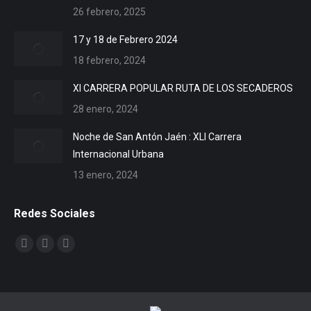
26 febrero, 2025
17 y 18 de Febrero 2024
18 febrero, 2024
XI CARRERA POPULAR RUTA DE LOS SECADEROS
28 enero, 2024
Noche de San Antón Jaén : XLI Carrera
Internacional Urbana
13 enero, 2024
Redes Sociales
Encuéntranos en:
Facebook
X
YouTube
page
page
page
opens
opens
opens
in
in
in