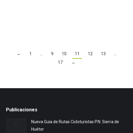
con un millón y medio de habitantes y otros tantos
de visitantes, que convierten esta isla en una…
Leer más
←
1
…
9
10
11
12
13
…
17
→
Publicaciones
Nueva Guía de Rutas Cicloturistas P.N. Sierra de
Huétor