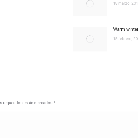
18 marzo, 20
Warm winte
18 febrero, 2
pos requeridos están marcados
*