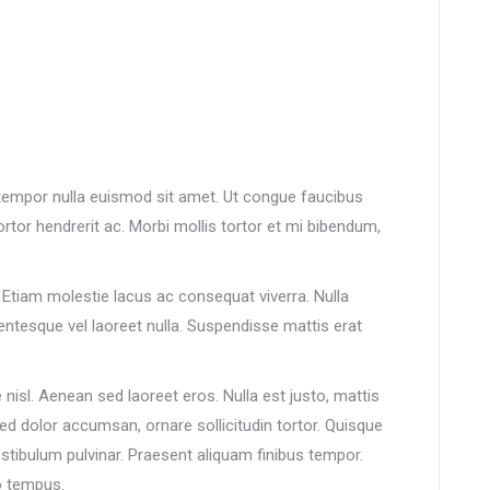
ra tempor nulla euismod sit amet. Ut congue faucibus
ortor hendrerit ac. Morbi mollis tortor et mi bibendum,
 Etiam molestie lacus ac consequat viverra. Nulla
entesque vel laoreet nulla. Suspendisse mattis erat
isl. Aenean sed laoreet eros. Nulla est justo, mattis
sed dolor accumsan, ornare sollicitudin tortor. Quisque
stibulum pulvinar. Praesent aliquam finibus tempor.
o tempus.